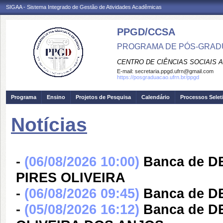
SIGAA - Sistema Integrado de Gestão de Atividades Acadêmicas
PPGD/CCSA
PROGRAMA DE PÓS-GRADU
CENTRO DE CIÊNCIAS SOCIAIS 
E-mail:
secretaria.ppgd.ufrn@gmail.com
https://posgraduacao.ufrn.br/ppgd
Programa
Ensino
Projetos de Pesquisa
Calendário
Processos Selet
Notícias
-
(06/08/2026 10:00)
Banca de D
PIRES OLIVEIRA
-
(06/08/2026 09:45)
Banca de 
-
(05/08/2026 16:12)
Banca de 