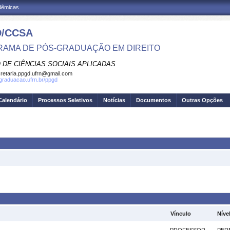
adêmicas
/CCSA
AMA DE PÓS-GRADUAÇÃO EM DIREITO
 DE CIÊNCIAS SOCIAIS APLICADAS
retaria.ppgd.ufrn@gmail.com
sgraduacao.ufrn.br/ppgd
Calendário
Processos Seletivos
Notícias
Documentos
Outras Opções
Vínculo
Níve