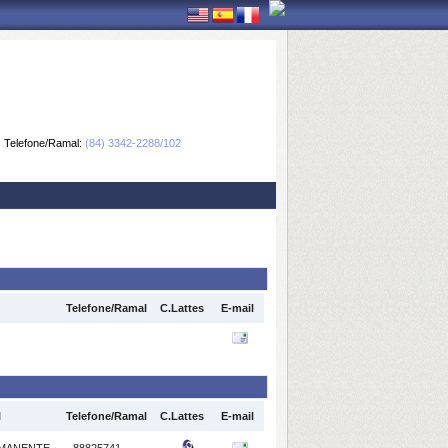
Telefone/Ramal:
(84) 3342-2288/102
Telefone/Ramal
C.Lattes
E-mail
l
Telefone/Ramal
C.Lattes
E-mail