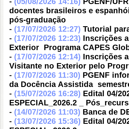
-
(05/08/2026 14:16)
PGENF/UFRN 
docentes brasileiros e espanhói
pós-graduação
-
(17/07/2026 12:27)
Tutorial pa
-
(17/07/2026 12:23)
Inscrições 
Exterior  Programa CAPES Glo
-
(17/07/2026 12:14)
Inscrições a
Visitante no Exterior pelo Pr
-
(17/07/2026 11:30)
PGENF infor
da Docência Assistida  semestr
-
(15/07/2026 16:28)
Edital 04/
ESPECIAL_2026.2 _ Pós_recur
-
(14/07/2026 11:03)
Banca de D
-
(13/07/2026 15:36)
Edital 04/