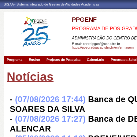
SIGAA - Sistema Integrado de Gestão de Atividades Acadêmicas
PPGENF
PROGRAMA DE PÓS-GRA
ADMINISTRAÇÃO DO CENTRO DE
E-mail:
coord.pgenf@ccs.ufrn.br
https://posgraduacao.ufrn.br/enfermagem
Programa
Ensino
Projetos de Pesquisa
Calendário
Processos Selet
Notícias
-
(07/08/2026 17:44)
Banca de Q
SOARES DA SILVA
-
(07/08/2026 17:27)
Banca de D
ALENCAR