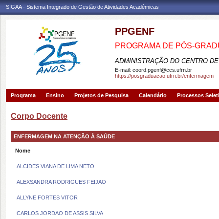
SIGAA - Sistema Integrado de Gestão de Atividades Acadêmicas
PPGENF
PROGRAMA DE PÓS-GRA
ADMINISTRAÇÃO DO CENTRO DE
E-mail:
coord.pgenf@ccs.ufrn.br
https://posgraduacao.ufrn.br/enfermagem
Programa
Ensino
Projetos de Pesquisa
Calendário
Processos Selet
Corpo Docente
ENFERMAGEM NA ATENÇÃO À SAÚDE
Nome
ALCIDES VIANA DE LIMA NETO
ALEXSANDRA RODRIGUES FEIJAO
ALLYNE FORTES VITOR
CARLOS JORDAO DE ASSIS SILVA