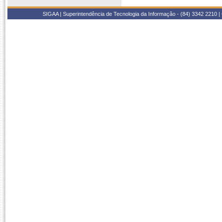
SIGAA | Superintendência de Tecnologia da Informação - (84) 3342 2210 