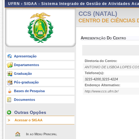
UFRN ›
SIGAA - Sistema Integrado de Gestão de Atividades A
CCS (NATAL)
CENTRO DE CIÊNCIAS 
Apresentação Do Centro
Apresentação
Diretoria do Centro:
Departamentos
ANTONIO DE LISBOA LOPES CO
Telefone(s):
Graduação
3215-4200,3215-4224
Pós-graduação
Endereço Alternativo:
Bases de Pesquisa
http://www.ccs.ufrn.br/
Documentos
Outras Opções
Acessar o SIGAA
Ir ao Menu Principal