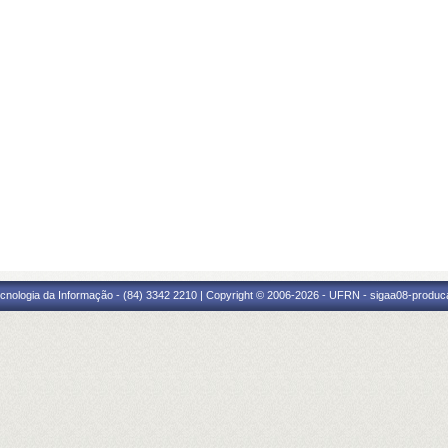
cnologia da Informação - (84) 3342 2210 | Copyright © 2006-2026 - UFRN - sigaa08-produca