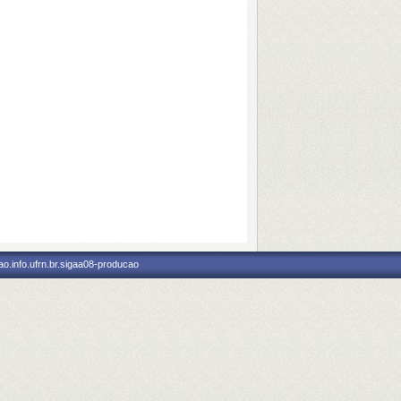
o.info.ufrn.br.sigaa08-producao