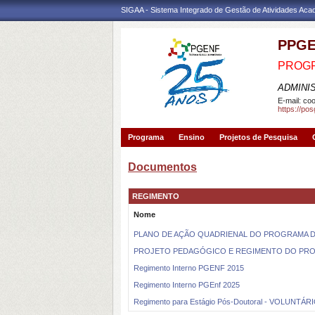
SIGAA - Sistema Integrado de Gestão de Atividades Ac
PPG
PROG
ADMINI
E-mail:
coo
https://po
Programa
Ensino
Projetos de Pesquisa
Documentos
REGIMENTO
Nome
PLANO DE AÇÃO QUADRIENAL DO PROGRAMA 
PROJETO PEDAGÓGICO E REGIMENTO DO PR
Regimento Interno PGENF 2015
Regimento Interno PGEnf 2025
Regimento para Estágio Pós-Doutoral - VOLUNTÁR