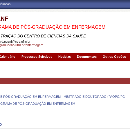
adêmicas
ENF
RAMA DE PÓS-GRADUAÇÃO EM ENFERMAGEM
STRAÇÃO DO CENTRO DE CIÊNCIAS DA SAÚDE
rd.pgenf@ccs.ufrn.br
sgraduacao.ufrn.br/enfermagem
Calendário
Processos Seletivos
Notícias
Documentos
Outras Opções
DE PÓS-GRADUAÇÃO EM ENFERMAGEM - MESTRADO E DOUTORADO (PAQPG/PG
OGRAMA DE PÓS-GRADUAÇÃO EM ENFERMAGEM
IO