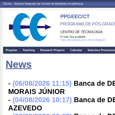
SIGAA - Sistema Integrado de Gestão de Atividades Acadêmicas
PPGEEC/CT
PROGRAMA DE PÓS-GRAD
CENTRO DE TECNOLOGIA
E-mail:
Not available
https://posgraduacao.ufrn.br/ppgeec
Program
Teaching
Research Projects
Calendar
Selection Processes
News
-
(06/08/2026 11:15)
Banca de 
MORAIS JÚNIOR
-
(04/08/2026 10:17)
Banca de 
AZEVEDO