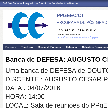
SIGAA - Sistema Integrado de Gestão de Atividades Acadêmicas
PPGEEC/CT
PROGRAMA DE PÓS-GRAD
CENTRO DE TECNOLOGIA
E-mail:
Not available
https://posgraduacao.ufrn.br/ppgeec
Program
Teaching
Research Projects
Calendar
Selection Processes
Banca de DEFESA: AUGUSTO 
Uma banca de DEFESA de DOUTOR
DISCENTE : AUGUSTO CESAR P
DATA : 04/07/2016
HORA: 14:00
LOCAL: Sala de reuniões do PPg