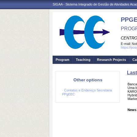
SIGAA - Sistema Integrado de Gestão de Atividades Ac
PPGE
PROGR
CENTRO
E-mail:
Not
https://po
Program
Teaching
Research Projects
Ca
Las
Other options
Banc
Uma b
· Contatos e Endereço Secretaria
KAROL
PPgEEC
Hybrid
Marker
News 