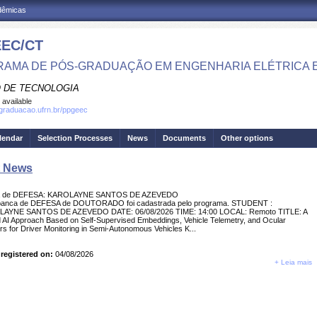
adêmicas
EC/CT
AMA DE PÓS-GRADUAÇÃO EM ENGENHARIA ELÉTRICA 
 DE TECNOLOGIA
 available
sgraduacao.ufrn.br/ppgeec
lendar
Selection Processes
News
Documents
Other options
t News
a de DEFESA: KAROLAYNE SANTOS DE AZEVEDO
anca de DEFESA de DOUTORADO foi cadastrada pelo programa. STUDENT :
AYNE SANTOS DE AZEVEDO DATE: 06/08/2026 TIME: 14:00 LOCAL: Remoto TITLE: A
 AI Approach Based on Self-Supervised Embeddings, Vehicle Telemetry, and Ocular
s for Driver Monitoring in Semi-Autonomous Vehicles K...
registered on:
04/08/2026
+ Leia mais