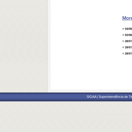
Mor
»
04/08
»
02/08
»
28/07
»
28/07
»
28/07
SIGAA | Superintendência de Te