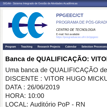
SIGAA - Sistema Integrado de Gestão de Atividades Acadêmicas
PPGEEC/CT
PROGRAMA DE PÓS-GRAD
CENTRO DE TECNOLOGIA
E-mail:
Not available
https://posgraduacao.ufrn.br/ppgeec
Program
Teaching
Research Projects
Calendar
Selection Processes
Banca de QUALIFICAÇÃO: VI
Uma banca de QUALIFICAÇÃO de 
DISCENTE : VITOR HUGO MIC
DATA : 26/06/2019
HORA: 10:00
LOCAL: Auditório PoP - RN