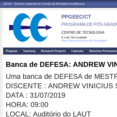
SIGAA - Sistema Integrado de Gestão de Atividades Acadêmicas
PPGEEC/CT
PROGRAMA DE PÓS-GRAD
CENTRO DE TECNOLOGIA
E-mail:
Not available
https://posgraduacao.ufrn.br/ppgeec
Program
Teaching
Research Projects
Calendar
Selection Processes
Banca de DEFESA: ANDREW VI
Uma banca de DEFESA de MESTRAD
DISCENTE : ANDREW VINICIUS 
DATA : 31/07/2019
HORA: 09:00
LOCAL: Auditório do LAUT