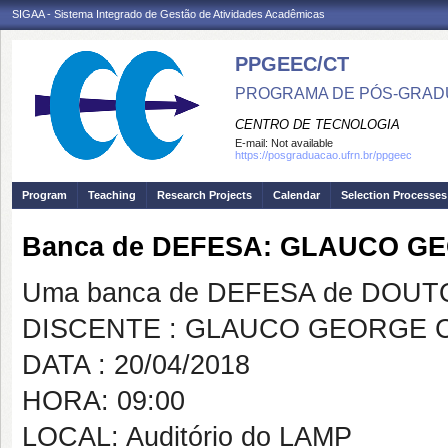
SIGAA - Sistema Integrado de Gestão de Atividades Acadêmicas
PPGEEC/CT
PROGRAMA DE PÓS-GRAD
CENTRO DE TECNOLOGIA
E-mail:
Not available
https://posgraduacao.ufrn.br/ppgeec
Program
Teaching
Research Projects
Calendar
Selection Processes
Banca de DEFESA: GLAUCO G
Uma banca de DEFESA de DOUTOR
DISCENTE : GLAUCO GEORGE 
DATA : 20/04/2018
HORA: 09:00
LOCAL: Auditório do LAMP