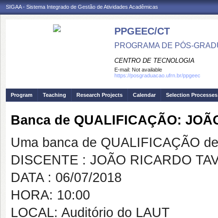
SIGAA - Sistema Integrado de Gestão de Atividades Acadêmicas
PPGEEC/CT
PROGRAMA DE PÓS-GRAD
CENTRO DE TECNOLOGIA
E-mail:
Not available
https://posgraduacao.ufrn.br/ppgeec
Program
Teaching
Research Projects
Calendar
Selection Processes
Banca de QUALIFICAÇÃO: JO
Uma banca de QUALIFICAÇÃO de 
DISCENTE : JOÃO RICARDO TA
DATA : 06/07/2018
HORA: 10:00
LOCAL: Auditório do LAUT