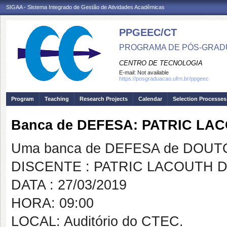
SIGAA - Sistema Integrado de Gestão de Atividades Acadêmicas
PPGEEC/CT
PROGRAMA DE PÓS-GRAD
CENTRO DE TECNOLOGIA
E-mail:
Not available
https://posgraduacao.ufrn.br/ppgeec
Program
Teaching
Research Projects
Calendar
Selection Processes
Banca de DEFESA: PATRIC LA
Uma banca de DEFESA de DOUTOR
DISCENTE : PATRIC LACOUTH D
DATA : 27/03/2019
HORA: 09:00
LOCAL: Auditório do CTEC.