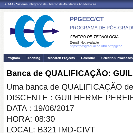
SIGAA - Sistema Integrado de Gestão de Atividades Acadêmicas
PPGEEC/CT
PROGRAMA DE PÓS-GRAD
CENTRO DE TECNOLOGIA
E-mail:
Not available
https://posgraduacao.ufrn.br/ppgeec
Program
Teaching
Research Projects
Calendar
Selection Processes
Banca de QUALIFICAÇÃO: GU
Uma banca de QUALIFICAÇÃO de 
DISCENTE : GUILHERME PEREI
DATA : 19/06/2017
HORA: 08:30
LOCAL: B321 IMD-CIVT