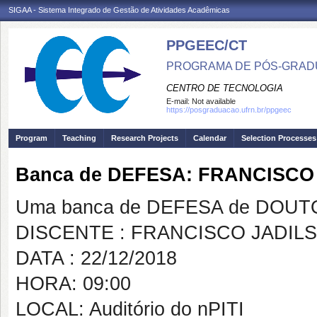
SIGAA - Sistema Integrado de Gestão de Atividades Acadêmicas
PPGEEC/CT
PROGRAMA DE PÓS-GRAD
CENTRO DE TECNOLOGIA
E-mail:
Not available
https://posgraduacao.ufrn.br/ppgeec
Program
Teaching
Research Projects
Calendar
Selection Processes
Banca de DEFESA: FRANCISCO
Uma banca de DEFESA de DOUTOR
DISCENTE : FRANCISCO JADIL
DATA : 22/12/2018
HORA: 09:00
LOCAL: Auditório do nPITI