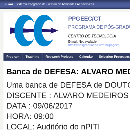
SIGAA - Sistema Integrado de Gestão de Atividades Acadêmicas
PPGEEC/CT
PROGRAMA DE PÓS-GRAD
CENTRO DE TECNOLOGIA
E-mail:
Not available
https://posgraduacao.ufrn.br/ppgeec
Program
Teaching
Research Projects
Calendar
Selection Processes
Banca de DEFESA: ALVARO ME
Uma banca de DEFESA de DOUTOR
DISCENTE : ALVARO MEDEIROS
DATA : 09/06/2017
HORA: 09:00
LOCAL: Auditório do nPITI