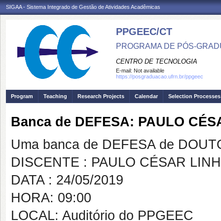
SIGAA - Sistema Integrado de Gestão de Atividades Acadêmicas
PPGEEC/CT
PROGRAMA DE PÓS-GRAD
CENTRO DE TECNOLOGIA
E-mail:
Not available
https://posgraduacao.ufrn.br/ppgeec
Program
Teaching
Research Projects
Calendar
Selection Processes
Banca de DEFESA: PAULO CÉS
Uma banca de DEFESA de DOUTOR
DISCENTE : PAULO CÉSAR LINH
DATA : 24/05/2019
HORA: 09:00
LOCAL: Auditório do PPGEEC