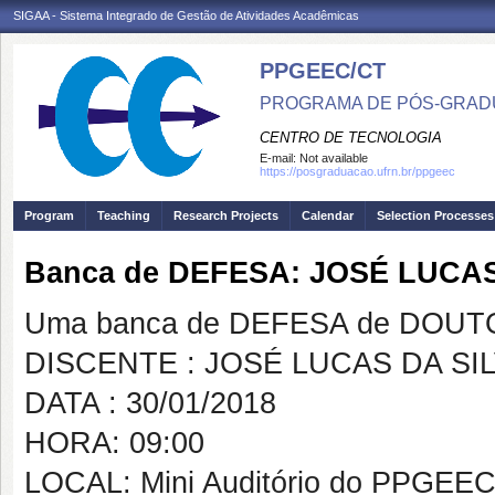
SIGAA - Sistema Integrado de Gestão de Atividades Acadêmicas
PPGEEC/CT
PROGRAMA DE PÓS-GRAD
CENTRO DE TECNOLOGIA
E-mail:
Not available
https://posgraduacao.ufrn.br/ppgeec
Program
Teaching
Research Projects
Calendar
Selection Processes
Banca de DEFESA: JOSÉ LUCAS
Uma banca de DEFESA de DOUTOR
DISCENTE : JOSÉ LUCAS DA SI
DATA : 30/01/2018
HORA: 09:00
LOCAL: Mini Auditório do PPGEE