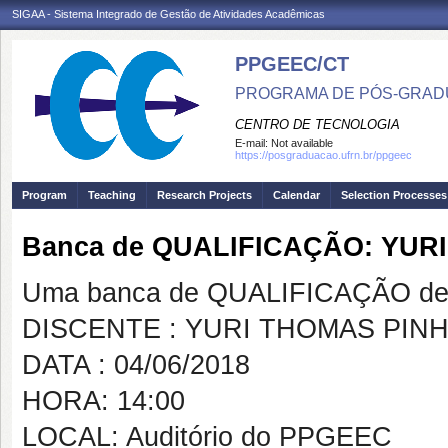
SIGAA - Sistema Integrado de Gestão de Atividades Acadêmicas
PPGEEC/CT
PROGRAMA DE PÓS-GRAD
CENTRO DE TECNOLOGIA
E-mail:
Not available
https://posgraduacao.ufrn.br/ppgeec
Program
Teaching
Research Projects
Calendar
Selection Processes
Banca de QUALIFICAÇÃO: YUR
Uma banca de QUALIFICAÇÃO de 
DISCENTE : YURI THOMAS PIN
DATA : 04/06/2018
HORA: 14:00
LOCAL: Auditório do PPGEEC