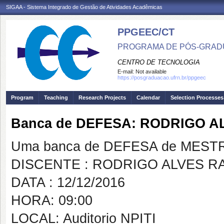
SIGAA - Sistema Integrado de Gestão de Atividades Acadêmicas
PPGEEC/CT
PROGRAMA DE PÓS-GRAD
CENTRO DE TECNOLOGIA
E-mail:
Not available
https://posgraduacao.ufrn.br/ppgeec
Program
Teaching
Research Projects
Calendar
Selection Processes
Banca de DEFESA: RODRIGO 
Uma banca de DEFESA de MESTRAD
DISCENTE : RODRIGO ALVES R
DATA : 12/12/2016
HORA: 09:00
LOCAL: Auditorio NPITI