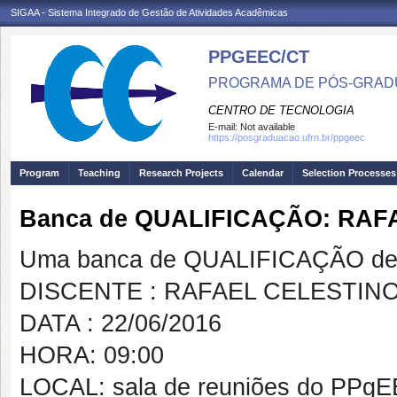
SIGAA - Sistema Integrado de Gestão de Atividades Acadêmicas
PPGEEC/CT
PROGRAMA DE PÓS-GRAD
CENTRO DE TECNOLOGIA
E-mail:
Not available
https://posgraduacao.ufrn.br/ppgeec
Program
Teaching
Research Projects
Calendar
Selection Processes
Banca de QUALIFICAÇÃO: RA
Uma banca de QUALIFICAÇÃO de 
DISCENTE : RAFAEL CELESTIN
DATA : 22/06/2016
HORA: 09:00
LOCAL: sala de reuniões do PPg