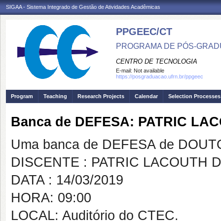
SIGAA - Sistema Integrado de Gestão de Atividades Acadêmicas
PPGEEC/CT
PROGRAMA DE PÓS-GRAD
CENTRO DE TECNOLOGIA
E-mail:
Not available
https://posgraduacao.ufrn.br/ppgeec
Program
Teaching
Research Projects
Calendar
Selection Processes
Banca de DEFESA: PATRIC LA
Uma banca de DEFESA de DOUTOR
DISCENTE : PATRIC LACOUTH D
DATA : 14/03/2019
HORA: 09:00
LOCAL: Auditório do CTEC.