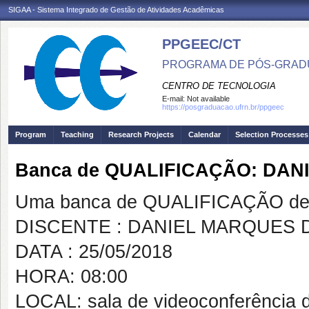
SIGAA - Sistema Integrado de Gestão de Atividades Acadêmicas
PPGEEC/CT
PROGRAMA DE PÓS-GRAD
CENTRO DE TECNOLOGIA
E-mail:
Not available
https://posgraduacao.ufrn.br/ppgeec
Program
Teaching
Research Projects
Calendar
Selection Processes
Banca de QUALIFICAÇÃO: DAN
Uma banca de QUALIFICAÇÃO de 
DISCENTE : DANIEL MARQUES D
DATA : 25/05/2018
HORA: 08:00
LOCAL: sala de videoconferênci