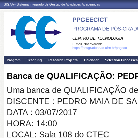
SIGAA - Sistema Integrado de Gestão de Atividades Acadêmicas
PPGEEC/CT
PROGRAMA DE PÓS-GRAD
CENTRO DE TECNOLOGIA
E-mail:
Not available
https://posgraduacao.ufrn.br/ppgeec
Program
Teaching
Research Projects
Calendar
Selection Processes
Banca de QUALIFICAÇÃO: PED
Uma banca de QUALIFICAÇÃO de 
DISCENTE : PEDRO MAIA DE S
DATA : 03/07/2017
HORA: 14:00
LOCAL: Sala 108 do CTEC