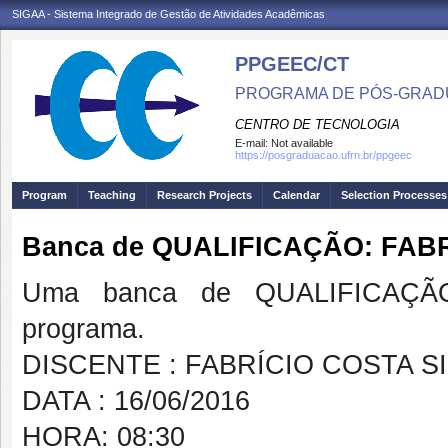
SIGAA - Sistema Integrado de Gestão de Atividades Acadêmicas
PPGEEC/CT
PROGRAMA DE PÓS-GRAD
CENTRO DE TECNOLOGIA
E-mail:
Not available
https://posgraduacao.ufrn.br/ppgeec
Program
Teaching
Research Projects
Calendar
Selection Processes
Banca de QUALIFICAÇÃO: FABR
Uma banca de QUALIFICAÇÃO
programa.
DISCENTE : FABRÍCIO COSTA S
DATA : 16/06/2016
HORA: 08:30