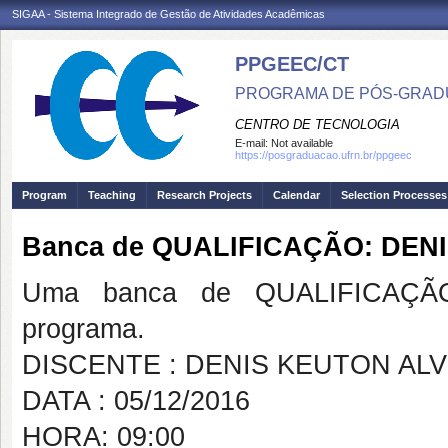
SIGAA - Sistema Integrado de Gestão de Atividades Acadêmicas
PPGEEC/CT
PROGRAMA DE PÓS-GRAD
CENTRO DE TECNOLOGIA
E-mail:
Not available
https://posgraduacao.ufrn.br/ppgeec
Program
Teaching
Research Projects
Calendar
Selection Processes
Banca de QUALIFICAÇÃO: DEN
Uma banca de QUALIFICAÇÃO
programa.
DISCENTE : DENIS KEUTON AL
DATA : 05/12/2016
HORA: 09:00