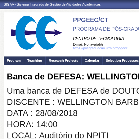
SIGAA - Sistema Integrado de Gestão de Atividades Acadêmicas
PPGEEC/CT
PROGRAMA DE PÓS-GRAD
CENTRO DE TECNOLOGIA
E-mail:
Not available
https://posgraduacao.ufrn.br/ppgeec
Program
Teaching
Research Projects
Calendar
Selection Processes
Banca de DEFESA: WELLINGT
Uma banca de DEFESA de DOUTOR
DISCENTE : WELLINGTON BAR
DATA : 28/08/2018
HORA: 14:00
LOCAL: Auditório do NPITI