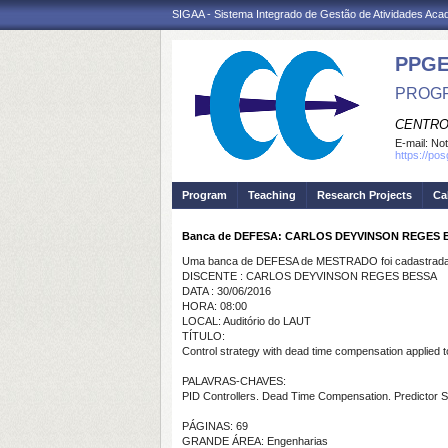
SIGAA - Sistema Integrado de Gestão de Atividades Ac
PPGE
PROGR
CENTRO
E-mail:
Not
https://po
Program
Teaching
Research Projects
Ca
Banca de DEFESA: CARLOS DEYVINSON REGES 
Uma banca de DEFESA de MESTRADO foi cadastrada 
DISCENTE : CARLOS DEYVINSON REGES BESSA
DATA : 30/06/2016
HORA: 08:00
LOCAL: Auditório do LAUT
TÍTULO:
Control strategy with dead time compensation applied 
PALAVRAS-CHAVES:
PID Controllers. Dead Time Compensation. Predictor Sm
PÁGINAS: 69
GRANDE ÁREA: Engenharias