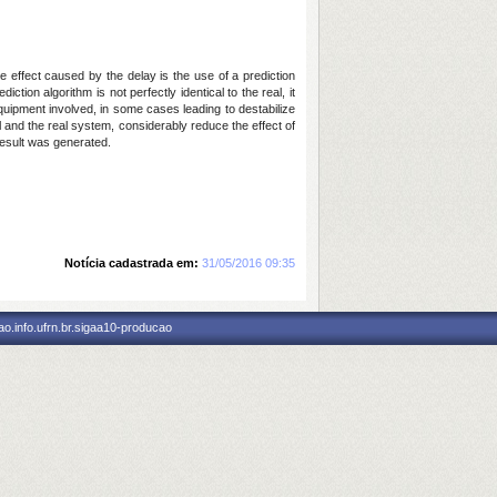
he effect caused by the delay is the use of a prediction
ion algorithm is not perfectly identical to the real, it
quipment involved, in some cases leading to destabilize
l and the real system, considerably reduce the effect of
result was generated.
Notícia cadastrada em:
31/05/2016 09:35
o.info.ufrn.br.sigaa10-producao