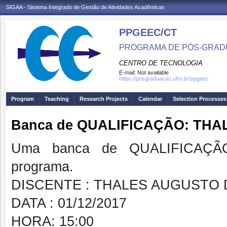
SIGAA - Sistema Integrado de Gestão de Atividades Acadêmicas
PPGEEC/CT
PROGRAMA DE PÓS-GRAD
CENTRO DE TECNOLOGIA
E-mail:
Not available
https://posgraduacao.ufrn.br/ppgeec
Program
Teaching
Research Projects
Calendar
Selection Processes
Banca de QUALIFICAÇÃO: TH
Uma banca de QUALIFICAÇÃO
programa.
DISCENTE : THALES AUGUSTO 
DATA : 01/12/2017
HORA: 15:00