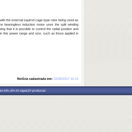
ith the external squirrel cage-type rotor being used as
e bearingless induction motor uses the split winding
g that it is possible to control the radial position and
 in this power range and size, such as those applied in
Notícia cadastrada em:
31/08/2017 16:14
o.info.ufrn.br.sigaa10-producao