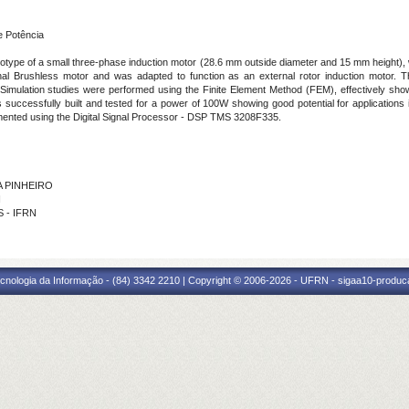
e Potência
ototype of a small three-phase induction motor (28.6 mm outside diameter and 15 mm height), w
nal Brushless motor and was adapted to function as an external rotor induction motor. Th
 Simulation studies were performed using the Finite Element Method (FEM), effectively showin
as successfully built and tested for a power of 100W showing good potential for applications
emented using the Digital Signal Processor - DSP TMS 3208F335.
RA PINHEIRO
N
S - IFRN
cnologia da Informação - (84) 3342 2210 | Copyright © 2006-2026 - UFRN - sigaa10-produca