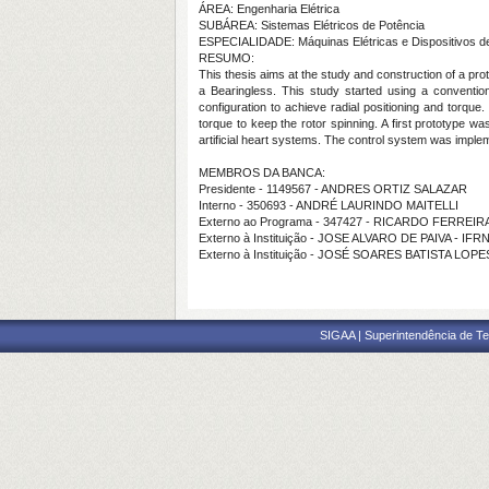
ÁREA: Engenharia Elétrica
SUBÁREA: Sistemas Elétricos de Potência
ESPECIALIDADE: Máquinas Elétricas e Dispositivos d
RESUMO:
This thesis aims at the study and construction of a pr
a Bearingless. This study started using a conventio
configuration to achieve radial positioning and torque.
torque to keep the rotor spinning. A first prototype w
artificial heart systems. The control system was impl
MEMBROS DA BANCA:
Presidente - 1149567 - ANDRES ORTIZ SALAZAR
Interno - 350693 - ANDRÉ LAURINDO MAITELLI
Externo ao Programa - 347427 - RICARDO FERREI
Externo à Instituição - JOSE ALVARO DE PAIVA - IFR
Externo à Instituição - JOSÉ SOARES BATISTA LOPE
SIGAA | Superintendência de Te