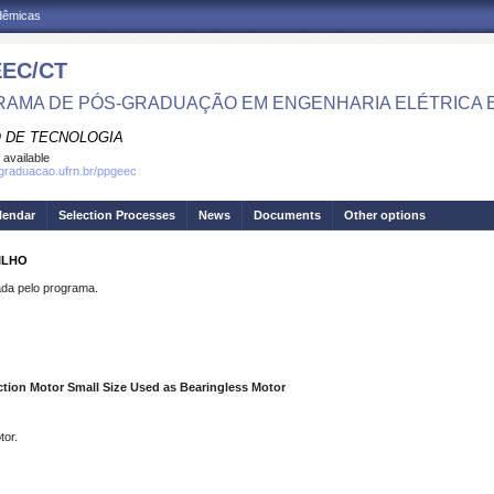
adêmicas
EC/CT
AMA DE PÓS-GRADUAÇÃO EM ENGENHARIA ELÉTRICA 
 DE TECNOLOGIA
 available
sgraduacao.ufrn.br/ppgeec
lendar
Selection Processes
News
Documents
Other options
ILHO
a pelo programa.
ction Motor Small Size Used as Bearingless Motor
tor.