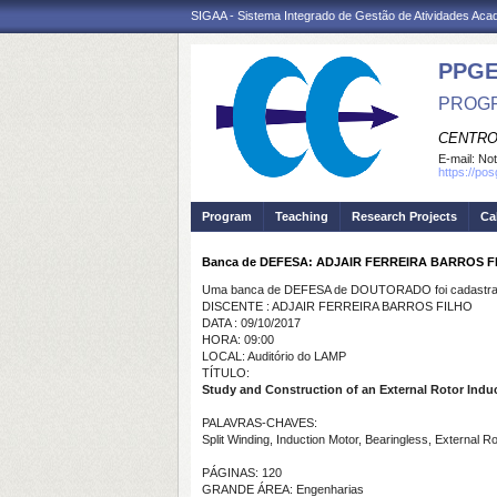
SIGAA - Sistema Integrado de Gestão de Atividades Ac
PPGE
PROGR
CENTRO
E-mail:
Not
https://po
Program
Teaching
Research Projects
Ca
Banca de DEFESA: ADJAIR FERREIRA BARROS F
Uma banca de DEFESA de DOUTORADO foi cadastrad
DISCENTE : ADJAIR FERREIRA BARROS FILHO
DATA : 09/10/2017
HORA: 09:00
LOCAL: Auditório do LAMP
TÍTULO:
Study and Construction of an External Rotor Indu
PALAVRAS-CHAVES:
Split Winding, Induction Motor, Bearingless, External Ro
PÁGINAS: 120
GRANDE ÁREA: Engenharias