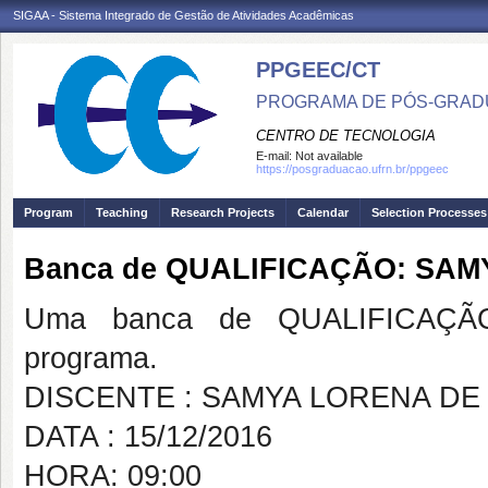
SIGAA - Sistema Integrado de Gestão de Atividades Acadêmicas
PPGEEC/CT
PROGRAMA DE PÓS-GRAD
CENTRO DE TECNOLOGIA
E-mail:
Not available
https://posgraduacao.ufrn.br/ppgeec
Program
Teaching
Research Projects
Calendar
Selection Processes
Banca de QUALIFICAÇÃO: SA
Uma banca de QUALIFICAÇÃO
programa.
DISCENTE : SAMYA LORENA D
DATA : 15/12/2016
HORA: 09:00