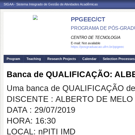
SIGAA - Sistema Integrado de Gestão de Atividades Acadêmicas
PPGEEC/CT
PROGRAMA DE PÓS-GRAD
CENTRO DE TECNOLOGIA
E-mail:
Not available
https://posgraduacao.ufrn.br/ppgeec
Program
Teaching
Research Projects
Calendar
Selection Processes
Banca de QUALIFICAÇÃO: ALB
Uma banca de QUALIFICAÇÃO de 
DISCENTE : ALBERTO DE MELO 
DATA : 29/07/2019
HORA: 16:30
LOCAL: nPITI IMD