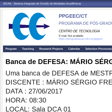
SIGAA - Sistema Integrado de Gestão de Atividades Acadêmicas
PPGEEC/CT
PROGRAMA DE PÓS-GRAD
CENTRO DE TECNOLOGIA
E-mail:
Not available
https://posgraduacao.ufrn.br/ppgeec
Program
Teaching
Research Projects
Calendar
Selection Processes
Banca de DEFESA: MÁRIO SÉR
Uma banca de DEFESA de MESTRAD
DISCENTE : MÁRIO SÉRGIO FR
DATA : 27/06/2017
HORA: 08:30
LOCAL: Sala DCA 01