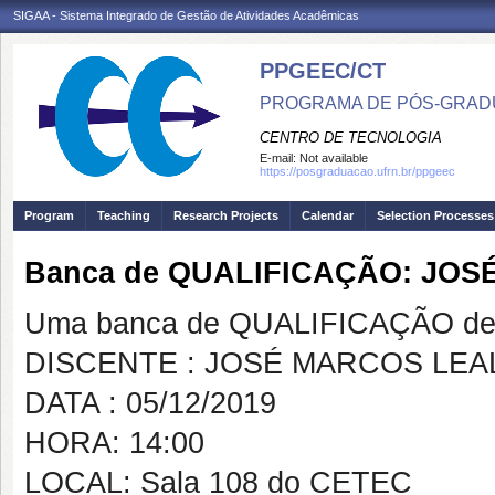
SIGAA - Sistema Integrado de Gestão de Atividades Acadêmicas
PPGEEC/CT
PROGRAMA DE PÓS-GRAD
CENTRO DE TECNOLOGIA
E-mail:
Not available
https://posgraduacao.ufrn.br/ppgeec
Program
Teaching
Research Projects
Calendar
Selection Processes
Banca de QUALIFICAÇÃO: JO
Uma banca de QUALIFICAÇÃO de 
DISCENTE : JOSÉ MARCOS LEA
DATA : 05/12/2019
HORA: 14:00
LOCAL: Sala 108 do CETEC