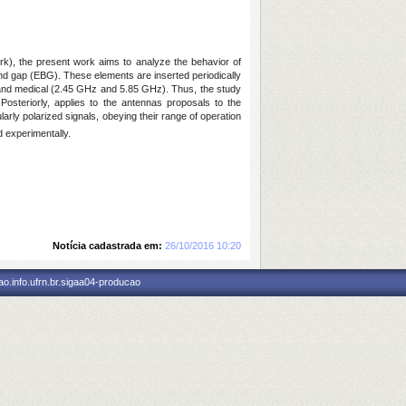
rk), the present work aims to analyze the behavior of
nd gap (EBG). These elements are inserted periodically
 and medical (2.45 GHz and 5.85 GHz). Thus, the study
Posteriorly, applies to the antennas proposals to the
larly polarized signals, obeying their range of operation
d experimentally.
Notícia cadastrada em:
26/10/2016 10:20
o.info.ufrn.br.sigaa04-producao