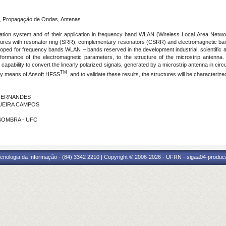
, Propagação de Ondas, Antenas
cation system and of their application in frequency band WLAN (Wireless Local Area Netwo
ructures with resonator ring (SRR), complementary resonators (CSRR) and electromagnetic ba
eloped for frequency bands WLAN – bands reserved in the development industrial, scientific
ormance of the electromagnetic parameters, to the structure of the microstrip antenna. 
 capability to convert the linearly polarized signals, generated by a microstrip antenna in circu
TM
s by means of Ansoft HFSS
, and to validate these results, the structures will be characterize
 FERNANDES
IQUEIRA CAMPOS
 SOMBRA - UFC
cnologia da Informação - (84) 3342 2210 | Copyright © 2006-2026 - UFRN - sigaa04-produca