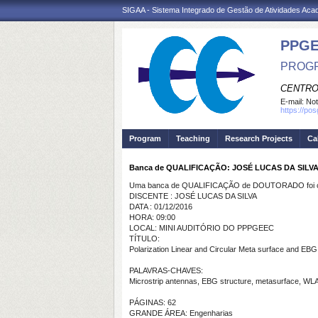
SIGAA - Sistema Integrado de Gestão de Atividades Ac
PPGE
PROGR
CENTRO
E-mail:
Not
https://po
Program
Teaching
Research Projects
Ca
Banca de QUALIFICAÇÃO: JOSÉ LUCAS DA SILV
Uma banca de QUALIFICAÇÃO de DOUTORADO foi ca
DISCENTE : JOSÉ LUCAS DA SILVA
DATA : 01/12/2016
HORA: 09:00
LOCAL: MINI AUDITÓRIO DO PPPGEEC
TÍTULO:
Polarization Linear and Circular Meta surface and EBG
PALAVRAS-CHAVES:
Microstrip antennas, EBG structure, metasurface, WL
PÁGINAS: 62
GRANDE ÁREA: Engenharias