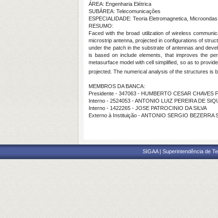
ÁREA: Engenharia Elétrica
SUBÁREA: Telecomunicações
ESPECIALIDADE: Teoria Eletromagnetica, Microondas
RESUMO:
Faced with the broad utilization of wireless communi
microstrip antenna, projected in configurations of st
under the patch in the substrate of antennas and dev
is based on include elements, that improves the perf
metasurface model with cell simplified, so as to provide
projected. The numerical analysis of the structures i
MEMBROS DA BANCA:
Presidente - 347063 - HUMBERTO CESAR CHAVES
Interno - 2524053 - ANTONIO LUIZ PEREIRA DE S
Interno - 1422265 - JOSE PATROCINIO DA SILVA
Externo à Instituição - ANTONIO SERGIO BEZERRA
SIGAA | Superintendência de Te