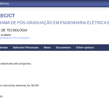
adêmicas
EC/CT
AMA DE PÓS-GRADUAÇÃO EM ENGENHARIA ELÉTRICA 
 DE TECNOLOGIA
 available
sgraduacao.ufrn.br/ppgeec
lendar
Selection Processes
News
Documents
Other options
A
dastrada pelo programa.
 in microstrip antennas for WLAN
AN