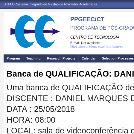
SIGAA - Sistema Integrado de Gestão de Atividades Acadêmicas
PPGEEC/CT
PROGRAMA DE PÓS-GRAD
CENTRO DE TECNOLOGIA
E-mail:
Not available
https://posgraduacao.ufrn.br/ppgeec
Program
Teaching
Research Projects
Calendar
Selection Processes
Banca de QUALIFICAÇÃO: DAN
Uma banca de QUALIFICAÇÃO de 
DISCENTE : DANIEL MARQUES D
DATA : 25/05/2018
HORA: 08:00
LOCAL: sala de videoconferênci