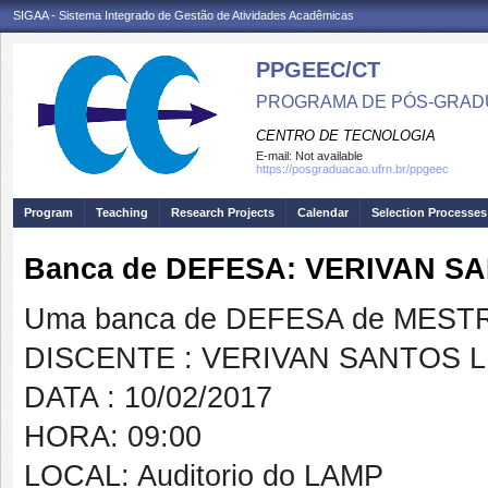
SIGAA - Sistema Integrado de Gestão de Atividades Acadêmicas
PPGEEC/CT
PROGRAMA DE PÓS-GRAD
CENTRO DE TECNOLOGIA
E-mail:
Not available
https://posgraduacao.ufrn.br/ppgeec
Program
Teaching
Research Projects
Calendar
Selection Processes
Banca de DEFESA: VERIVAN S
Uma banca de DEFESA de MESTRAD
DISCENTE : VERIVAN SANTOS L
DATA : 10/02/2017
HORA: 09:00
LOCAL: Auditorio do LAMP