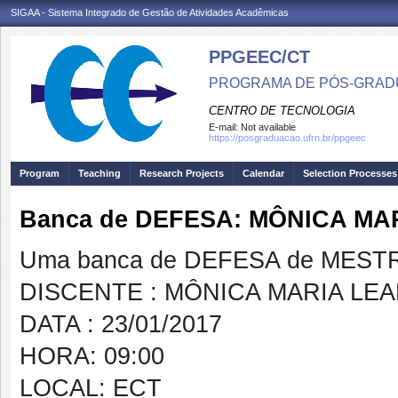
SIGAA - Sistema Integrado de Gestão de Atividades Acadêmicas
PPGEEC/CT
PROGRAMA DE PÓS-GRAD
CENTRO DE TECNOLOGIA
E-mail:
Not available
https://posgraduacao.ufrn.br/ppgeec
Program
Teaching
Research Projects
Calendar
Selection Processes
Banca de DEFESA: MÔNICA MA
Uma banca de DEFESA de MESTRAD
DISCENTE : MÔNICA MARIA LEA
DATA : 23/01/2017
HORA: 09:00
LOCAL: ECT