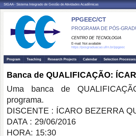
SIGAA - Sistema Integrado de Gestão de Atividades Acadêmicas
PPGEEC/CT
PROGRAMA DE PÓS-GRAD
CENTRO DE TECNOLOGIA
E-mail:
Not available
https://posgraduacao.ufrn.br/ppgeec
Program
Teaching
Research Projects
Calendar
Selection Processes
Banca de QUALIFICAÇÃO: ÍC
Uma banca de QUALIFICAÇÃO
programa.
DISCENTE : ÍCARO BEZERRA Q
DATA : 29/06/2016
HORA: 15:30