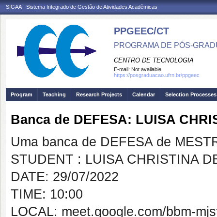
SIGAA - Sistema Integrado de Gestão de Atividades Acadêmicas
PPGEEC/CT
PROGRAMA DE PÓS-GRAD
CENTRO DE TECNOLOGIA
E-mail:
Not available
https://posgraduacao.ufrn.br/ppgeec
Program
Teaching
Research Projects
Calendar
Selection Processes
Banca de DEFESA: LUISA CHR
Uma banca de DEFESA de MESTRAD
STUDENT : LUISA CHRISTINA D
DATE: 29/07/2022
TIME: 10:00
LOCAL: meet.google.com/bbm-mjst