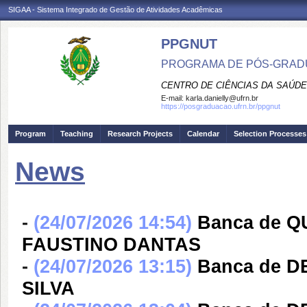
SIGAA - Sistema Integrado de Gestão de Atividades Acadêmicas
PPGNUT
PROGRAMA DE PÓS-GRAD
CENTRO DE CIÊNCIAS DA SAÚDE
E-mail:
karla.danielly@ufrn.br
https://posgraduacao.ufrn.br/ppgnut
Program
Teaching
Research Projects
Calendar
Selection Processes
News
-
(24/07/2026 14:54)
Banca de 
FAUSTINO DANTAS
-
(24/07/2026 13:15)
Banca de D
SILVA