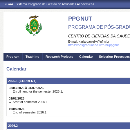
SIGAA - Sistema Integrado de Gestão de Atividades Acadêmicas
PPGNUT
PROGRAMA DE PÓS-GRAD
CENTRO DE CIÊNCIAS DA SAÚDE
E-mail:
karla.danielly@ufrn.br
https://posgraduacao.ufrn.br/ppgnut
Program
Teaching
Research Projects
Calendar
Selection Processes
Calendar
2026.1 (CURRENT)
03/03/2026 à 31/07/2026
→ Enrollment for the semester 2026.1.
01/02/2026
→ Start of semester 2026.1.
16/08/2026
→ End of semester 2026.1.
2026.2