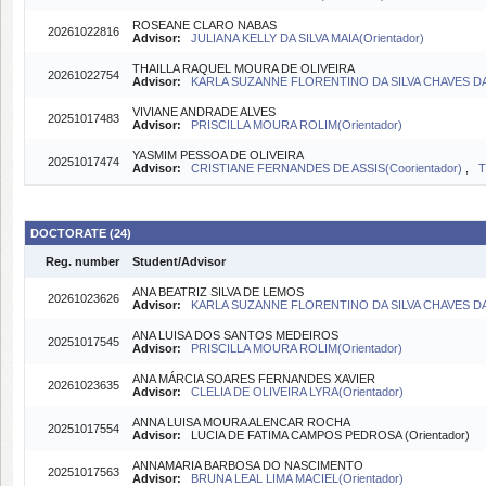
ROSEANE CLARO NABAS
20261022816
Advisor:
JULIANA KELLY DA SILVA MAIA(Orientador)
THAILLA RAQUEL MOURA DE OLIVEIRA
20261022754
Advisor:
KARLA SUZANNE FLORENTINO DA SILVA CHAVES DA
VIVIANE ANDRADE ALVES
20251017483
Advisor:
PRISCILLA MOURA ROLIM(Orientador)
YASMIM PESSOA DE OLIVEIRA
20251017474
Advisor:
CRISTIANE FERNANDES DE ASSIS(Coorientador)
,
T
DOCTORATE (24)
Reg. number
Student/Advisor
ANA BEATRIZ SILVA DE LEMOS
20261023626
Advisor:
KARLA SUZANNE FLORENTINO DA SILVA CHAVES DA
ANA LUISA DOS SANTOS MEDEIROS
20251017545
Advisor:
PRISCILLA MOURA ROLIM(Orientador)
ANA MÁRCIA SOARES FERNANDES XAVIER
20261023635
Advisor:
CLELIA DE OLIVEIRA LYRA(Orientador)
ANNA LUISA MOURA ALENCAR ROCHA
20251017554
Advisor:
LUCIA DE FATIMA CAMPOS PEDROSA (Orientador)
ANNAMARIA BARBOSA DO NASCIMENTO
20251017563
Advisor:
BRUNA LEAL LIMA MACIEL(Orientador)