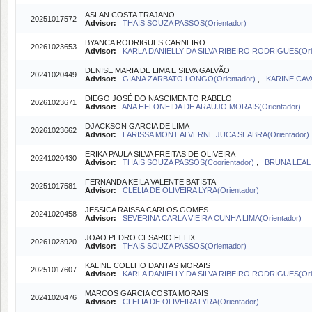
ASLAN COSTA TRAJANO
20251017572
Advisor:
THAIS SOUZA PASSOS(Orientador)
BYANCA RODRIGUES CARNEIRO
20261023653
Advisor:
KARLA DANIELLY DA SILVA RIBEIRO RODRIGUES(Orie
DENISE MARIA DE LIMA E SILVA GALVÃO
20241020449
Advisor:
GIANA ZARBATO LONGO(Orientador)
,
KARINE CAV
DIEGO JOSÉ DO NASCIMENTO RABELO
20261023671
Advisor:
ANA HELONEIDA DE ARAUJO MORAIS(Orientador)
DJACKSON GARCIA DE LIMA
20261023662
Advisor:
LARISSA MONT ALVERNE JUCA SEABRA(Orientador)
ERIKA PAULA SILVA FREITAS DE OLIVEIRA
20241020430
Advisor:
THAIS SOUZA PASSOS(Coorientador)
,
BRUNA LEAL 
FERNANDA KEILA VALENTE BATISTA
20251017581
Advisor:
CLELIA DE OLIVEIRA LYRA(Orientador)
JESSICA RAISSA CARLOS GOMES
20241020458
Advisor:
SEVERINA CARLA VIEIRA CUNHA LIMA(Orientador)
JOAO PEDRO CESARIO FELIX
20261023920
Advisor:
THAIS SOUZA PASSOS(Orientador)
KALINE COELHO DANTAS MORAIS
20251017607
Advisor:
KARLA DANIELLY DA SILVA RIBEIRO RODRIGUES(Orie
MARCOS GARCIA COSTA MORAIS
20241020476
Advisor:
CLELIA DE OLIVEIRA LYRA(Orientador)