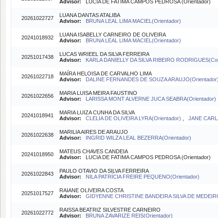
Advisor:
LUCIA DE FATIMA CAMPOS PEDROSA (Orientador)
LUANA DANTAS ATALIBA
20261022727
Advisor:
BRUNA LEAL LIMA MACIEL(Orientador)
LUANA ISABELLY CARNEIRO DE OLIVEIRA
20241018932
Advisor:
BRUNA LEAL LIMA MACIEL(Orientador)
LUCAS WRIEEL DA SILVA FERREIRA
20251017438
Advisor:
KARLA DANIELLY DA SILVA RIBEIRO RODRIGUES(Coo
MAÍRA HELOISA DE CARVALHO LIMA
20261022718
Advisor:
DALINE FERNANDES DE SOUZA ARAUJO(Orientador
MARIA LUISA MEIRA FAUSTINO
20261022656
Advisor:
LARISSA MONT ALVERNE JUCA SEABRA(Orientador)
MARIA LUIZA CUNHA DA SILVA
20241018941
Advisor:
CLELIA DE OLIVEIRA LYRA(Orientador)
,
JANE CARLA
MARILIA AIRES DE ARAUJO
20261022638
Advisor:
INGRID WILZA LEAL BEZERRA(Orientador)
MATEUS CHAVES CANDEIA
20241018950
Advisor:
LUCIA DE FATIMA CAMPOS PEDROSA (Orientador)
PAULO OTAVIO DA SILVA FERREIRA
20261022843
Advisor:
NILA PATRÍCIA FREIRE PEQUENO(Orientador)
RAIANE OLIVEIRA COSTA
20251017527
Advisor:
GIDYENNE CHRISTINE BANDEIRA SILVA DE MEDEIRO
RAISSA BEATRIZ SILVESTRE CARNEIRO
20261022772
Advisor:
BRUNA ZAVARIZE REIS(Orientador)