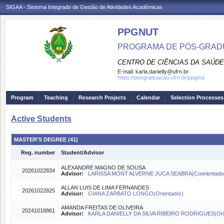
SIGAA - Sistema Integrado de Gestão de Atividades Acadêmicas
PPGNUT
PROGRAMA DE PÓS-GRAD
CENTRO DE CIÊNCIAS DA SAÚDE
E-mail:
karla.danielly@ufrn.br
https://posgraduacao.ufrn.br/ppgnut
Program
Teaching
Research Projects
Calendar
Selection Processes
Active Students
MASTER'S DEGREE (41)
Reg. number
Student/Advisor
ALEXANDRE MAGNO DE SOUSA
20261022834
Advisor:
LARISSA MONT ALVERNE JUCA SEABRA(Coorientado
ALLAN LUIS DE LIMA FERNANDES
20261022825
Advisor:
GIANA ZARBATO LONGO(Orientador)
AMANDA FREITAS DE OLIVEIRA
20241018861
Advisor:
KARLA DANIELLY DA SILVA RIBEIRO RODRIGUES(Orie