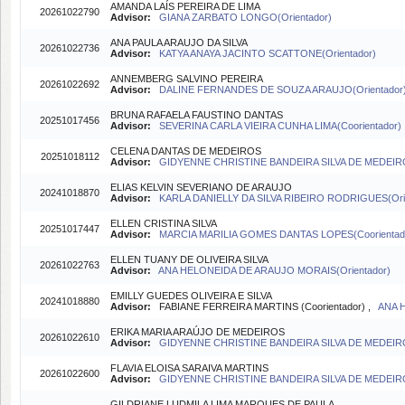
AMANDA LAÍS PEREIRA DE LIMA
20261022790
Advisor:
GIANA ZARBATO LONGO(Orientador)
ANA PAULA ARAUJO DA SILVA
20261022736
Advisor:
KATYA ANAYA JACINTO SCATTONE(Orientador)
ANNEMBERG SALVINO PEREIRA
20261022692
Advisor:
DALINE FERNANDES DE SOUZA ARAUJO(Orientador
BRUNA RAFAELA FAUSTINO DANTAS
20251017456
Advisor:
SEVERINA CARLA VIEIRA CUNHA LIMA(Coorientador)
CELENA DANTAS DE MEDEIROS
20251018112
Advisor:
GIDYENNE CHRISTINE BANDEIRA SILVA DE MEDEIRO
ELIAS KELVIN SEVERIANO DE ARAUJO
20241018870
Advisor:
KARLA DANIELLY DA SILVA RIBEIRO RODRIGUES(Orie
ELLEN CRISTINA SILVA
20251017447
Advisor:
MARCIA MARILIA GOMES DANTAS LOPES(Coorientad
ELLEN TUANY DE OLIVEIRA SILVA
20261022763
Advisor:
ANA HELONEIDA DE ARAUJO MORAIS(Orientador)
EMILLY GUEDES OLIVEIRA E SILVA
20241018880
Advisor:
FABIANE FERREIRA MARTINS (Coorientador) ,
ANA 
ERIKA MARIA ARAÚJO DE MEDEIROS
20261022610
Advisor:
GIDYENNE CHRISTINE BANDEIRA SILVA DE MEDEIRO
FLAVIA ELOISA SARAIVA MARTINS
20261022600
Advisor:
GIDYENNE CHRISTINE BANDEIRA SILVA DE MEDEIRO
GILDRIANE LUDMILA LIMA MARQUES DE PAULA