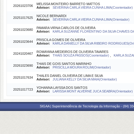
MELISSA MONTEIRO BARRETO MATTOS
20261023706
Advisor:
SEVERINA CARLA VIEIRA CUNHA LIMA(Coorientador)
NICOLE BERNARDI
20251017625
Advisor:
SEVERINA CARLA VIEIRA CUNHA LIMA(Orientador)
PAMARA VIRNA CARLOS DE OLIVEIRA
20261023680
Advisor:
KARLA SUZANNE FLORENTINO DA SILVA CHAVES DA
PRISCILA GOMES DE OLIVEIRA
20261023644
Advisor:
KARLA DANIELLY DA SILVA RIBEIRO RODRIGUES(Orie
ROMAYANA MEDEIROS DE OLIVEIRA TAVARES
20241020467
Advisor:
THAIS SOUZA PASSOS(Coorientador)
,
KARLA SUZA
THAIS DE GOIS SANTOS MARINHO
20261023690
Advisor:
PRISCILLA MOURA ROLIM(Orientador)
THALES DANIEL OLIVEIRA DE LIMA E SILVA
20251017634
Advisor:
JULIANA KELLY DA SILVA MAIA(Orientador)
YOHANNA LAYSSA DOS SANTOS
20251017723
Advisor:
LARISSA MONT ALVERNE JUCA SEABRA(Orientador)
SIGAA | Superintendência de Tecnologia da Informação - (84) 3