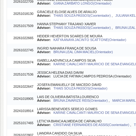
20261022709
Advisor:
GIANA ZARBATO LONGO(Orientador)
GRACIELE ELOISE ALVES DE ARAUJO
20251018130
Advisor:
THAIS SOUZA PASSOS(Coorientador)
,
JULIANA KELL
HANNA STEPHANY TRAJANO XAVIER
20251017509
Advisor:
THAIS SOUZA PASSOS(Coorientador)
,
BRUNA LEAL 
HEIDER HEVERTON SOARES DE MOURA
20261022665
Advisor:
KATYA ANAYA JACINTO SCATTONE(Orientador)
INGRID NAIHARA FRANÇA DE SOUSA
20261022745
Advisor:
BRUNA LEAL LIMA MACIEL(Orientador)
ISABELLA ADVINCULA CAMPOS SILVA
20261022674
Advisor:
KARINE CAVALCANTI MAURICIO DE SENA EVANGELIS
JESSICA HELENA DIAS DAVIM
20251017536
Advisor:
LUCIA DE FATIMA CAMPOS PEDROSA (Orientador)
JOSEFA EMANUELLY DE MACEDO DAVID
20261022647
Advisor:
THAIS SOUZA PASSOS(Orientador)
LAIS DE OLIVEIRA BATISTA LOURENCO
20241018905
Advisor:
BRUNA ZAVARIZE REIS(Orientador)
,
MARCIA MARIL
LARISSA BENEVIDES SEREJO GOMES
20241018914
Advisor:
KARINE CAVALCANTI MAURICIO DE SENA EVANGELIS
LETICYA BIANCA ALMEIDA DE CARVALHO
20251017465
Advisor:
CRISTIANE FERNANDES DE ASSIS(Coorientador)
,
T
LIANDRA CANDIDO DA SILVA
20261022807