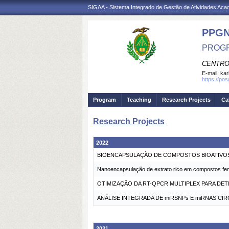
SIGAA - Sistema Integrado de Gestão de Atividades Ac
PPG
PROGR
CENTRO
E-mail:
kar
https://po
Program
Teaching
Research Projects
Ca
Research Projects
2022
BIOENCAPSULAÇÃO DE COMPOSTOS BIOATIVO
Nanoencapsulação de extrato rico em compostos fenó
OTIMIZAÇÃO DA RT-QPCR MULTIPLEX PARA DET
ANÁLISE INTEGRADA DE miRSNPs E miRNAS 
2021