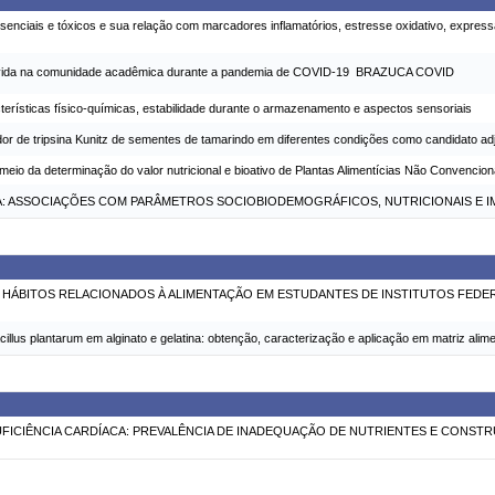
 essenciais e tóxicos e sua relação com marcadores inflamatórios, estresse oxidativo, exp
o de vida na comunidade acadêmica durante a pandemia de COVID-19  BRAZUCA COVID
terísticas físico-químicas, estabilidade durante o armazenamento e aspectos sensoriais
idor de tripsina Kunitz de sementes de tamarindo em diferentes condições como candidato a
eio da determinação do valor nutricional e bioativo de Plantas Alimentícias Não Convencio
ACA: ASSOCIAÇÕES COM PARÂMETROS SOCIOBIODEMOGRÁFICOS, NUTRICIONAIS E 
 HÁBITOS RELACIONADOS À ALIMENTAÇÃO EM ESTUDANTES DE INSTITUTOS FEDER
illus plantarum em alginato e gelatina: obtenção, caracterização e aplicação em matriz alim
FICIÊNCIA CARDÍACA: PREVALÊNCIA DE INADEQUAÇÃO DE NUTRIENTES E CONST