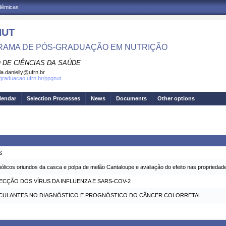
adêmicas
NUT
AMA DE PÓS-GRADUAÇÃO EM NUTRIÇÃO
 DE CIÊNCIAS DA SAÚDE
la.danielly@ufrn.br
sgraduacao.ufrn.br/ppgnut
lendar
Selection Processes
News
Documents
Other options
S
licos oriundos da casca e polpa de melão Cantaloupe e avaliação do efeito nas propriedade
ECÇÃO DOS VÍRUS DA INFLUENZA E SARS-COV-2
CIRCULANTES NO DIAGNÓSTICO E PROGNÓSTICO DO CÂNCER COLORRETAL