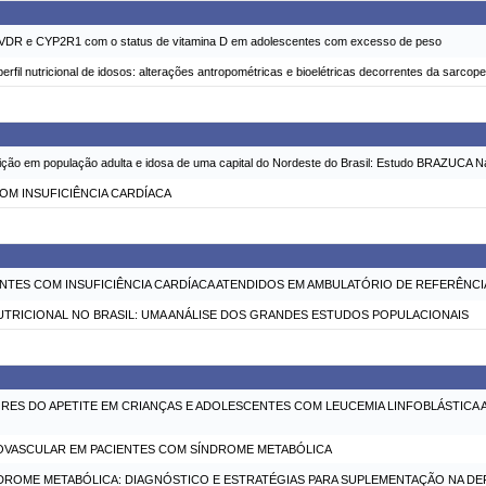
 VDR e CYP2R1 com o status de vitamina D em adolescentes com excesso de peso
erfil nutricional de idosos: alterações antropométricas e bioelétricas decorrentes da sarcope
rição em população adulta e idosa de uma capital do Nordeste do Brasil: Estudo BRAZUCA Na
COM INSUFICIÊNCIA CARDÍACA
IENTES COM INSUFICIÊNCIA CARDÍACA ATENDIDOS EM AMBULATÓRIO DE REFERÊNC
UTRICIONAL NO BRASIL: UMA ANÁLISE DOS GRANDES ESTUDOS POPULACIONAIS
S DO APETITE EM CRIANÇAS E ADOLESCENTES COM LEUCEMIA LINFOBLÁSTICA
IOVASCULAR EM PACIENTES COM SÍNDROME METABÓLICA
NDROME METABÓLICA: DIAGNÓSTICO E ESTRATÉGIAS PARA SUPLEMENTAÇÃO NA DEF