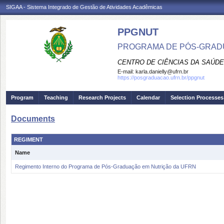
SIGAA - Sistema Integrado de Gestão de Atividades Acadêmicas
PPGNUT
PROGRAMA DE PÓS-GRAD
CENTRO DE CIÊNCIAS DA SAÚDE
E-mail:
karla.danielly@ufrn.br
https://posgraduacao.ufrn.br/ppgnut
Program
Teaching
Research Projects
Calendar
Selection Processes
Documents
REGIMENT
Name
Regimento Interno do Programa de Pós-Graduação em Nutrição da UFRN