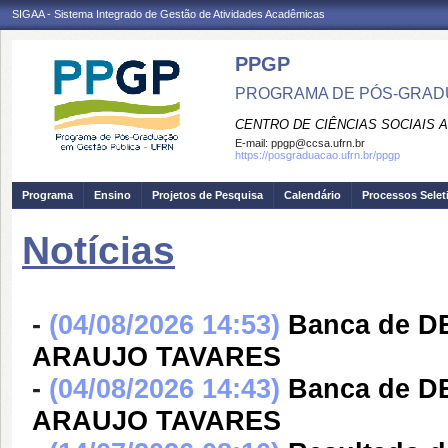
SIGAA - Sistema Integrado de Gestão de Atividades Acadêmicas
PPGP
PROGRAMA DE PÓS-GRAD
CENTRO DE CIÊNCIAS SOCIAIS 
E-mail:
ppgp@ccsa.ufrn.br
https://posgraduacao.ufrn.br/ppgp
Programa
Ensino
Projetos de Pesquisa
Calendário
Processos Selet
Notícias
-
(04/08/2026 14:53)
Banca de 
ARAUJO TAVARES
-
(04/08/2026 14:43)
Banca de 
ARAUJO TAVARES