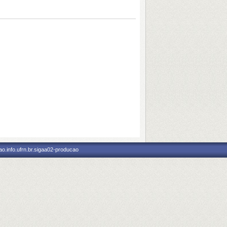
o.info.ufrn.br.sigaa02-producao