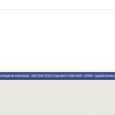
cnologia da Informação - (84) 3342 2210 | Copyright © 2006-2026 - UFRN - sigaa02-produca