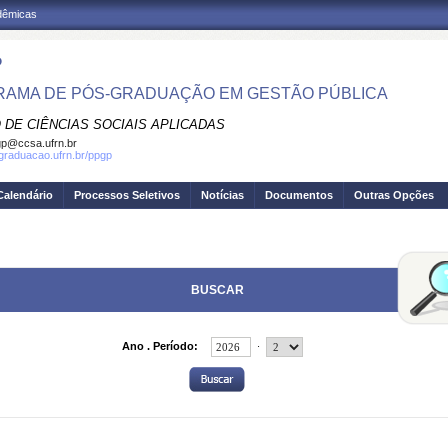
adêmicas
P
AMA DE PÓS-GRADUAÇÃO EM GESTÃO PÚBLICA
 DE CIÊNCIAS SOCIAIS APLICADAS
p@ccsa.ufrn.br
sgraduacao.ufrn.br/ppgp
Calendário
Processos Seletivos
Notícias
Documentos
Outras Opções
BUSCAR
.
Ano . Período: