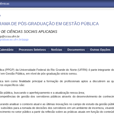
adêmicas
P
AMA DE PÓS-GRADUAÇÃO EM GESTÃO PÚBLICA
 DE CIÊNCIAS SOCIAIS APLICADAS
p@ccsa.ufrn.br
sgraduacao.ufrn.br/ppgp
Calendário
Processos Seletivos
Notícias
Documentos
Outras Opções
 (PPGP) da Universidade Federal do Rio Grande do Norte (UFRN) é parte integrante do 
l em Gestão Pública, em nível de pós-graduação stricto sensu.
a tem como finalidade principal a formação de profissionais aptos a discutirem as q
vos específicos são:
tão pública, buscando o aperfeiçoamento e a atualização nessa área;
competências de gestão dos servidores públicos através do desenvolvimento de conhecim
urando analisar o contexto atual e as últimas inovações no campo de estudo da gestão públi
subsídios para a tomada de decisões dos servidores em um ambiente de incerteza, visando m
cimento no setor público a partir da reflexão sobre as práticas atuais em função do conteú