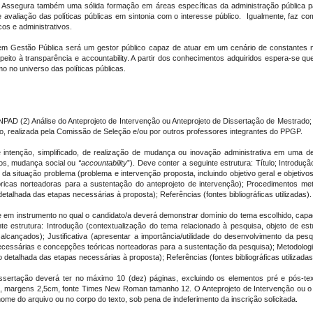
r. Assegura também uma sólida formação em áreas específicas da administração pública 
 avaliação das políticas públicas em sintonia com o interesse público. Igualmente, faz c
os e administrativos.
 em Gestão Pública será um gestor público capaz de atuar em um cenário de constantes
eito à transparência e accountability. A partir dos conhecimentos adquiridos espera-se qu
 no universo das políticas públicas.
ANPAD (2)
Análise do Anteprojeto de Intervenção ou Anteprojeto de Dissertação de Mestrado
;
o
, realizada pela Comissão de Seleção e/ou por outros professores integrantes do PPGP.
tenção, simplificado, de realização de mudança ou inovação administrativa em uma deter
tos, mudança social ou
“accountability
”). Deve conter a seguinte estrutura: Título; Introdu
o da situação problema (problema e intervenção proposta, incluindo objetivo geral e objetiv
óricas norteadoras para a sustentação do anteprojeto de intervenção); Procedimentos met
etalhada das etapas necessárias à proposta); Referências (fontes bibliográficas utilizadas)
e em instrumento no qual o candidato/a deverá demonstrar domínio do tema escolhido, capac
te estrutura: Introdução (contextualização do tema relacionado à pesquisa, objeto de e
lcançados); Justificativa (apresentar a importância/utilidade do desenvolvimento da pesqu
s necessárias e concepções teóricas norteadoras para a sustentação da pesquisa); Metodolog
detalhada das etapas necessárias à proposta); Referências (fontes bibliográficas utilizada
issertação deverá ter no máximo 10 (dez) páginas, excluindo os elementos pré e pós-te
as, margens 2,5cm, fonte Times New Roman tamanho 12. O Anteprojeto de Intervenção ou o
me do arquivo ou no corpo do texto, sob pena de indeferimento da inscrição solicitada.