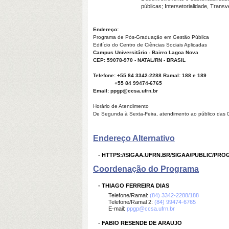
públicas; Intersetorialidade, Transv
Endereço:
Programa de Pós-Graduação em Gestão Pública
Edifício do Centro de Ciências Sociais Aplicadas
Campus Universitário - Bairro Lagoa Nova
CEP: 59078-970 - NATAL/RN - BRASIL
Telefone:
+55 84 3342-2288 Ramal: 188 e 189
+55 84 99474-6765
Email: ppgp@ccsa.ufrn.br
Horário de Atendimento
De Segunda à Sexta-Feira, atendimento ao público das 
Endereço Alternativo
-
HTTPS://SIGAA.UFRN.BR/SIGAA/PUBLIC/PR
Coordenação do Programa
-
THIAGO FERREIRA DIAS
Telefone/Ramal:
(84) 3342-2288/188
Telefone/Ramal 2:
(84) 99474-6765
E-mail:
ppgp@ccsa.ufrn.br
-
FABIO RESENDE DE ARAUJO