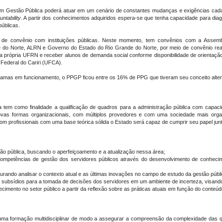
em Gestão Pública poderá atuar em um cenário de constantes mudanças e exigências cada 
ntability
. A partir dos conhecimentos adquiridos espera-se que tenha capacidade para diag
públicas.
de convênio com instituições públicas. Neste momento, tem convênios com a
Assemb
e do Norte, ALRN e Governo do Estado do Rio Grande do Norte, por meio de convênio real
 própria UFRN e receber alunos de demanda social conforme disponibilidade de orientaçã
 Federal do Cariri (UFCA).
gramas em funcionamento, o PPGP ficou entre os 16% de PPG que tiveram seu conceito alter
 tem como finalidade a qualificação de quadros para a administração pública com capaci
vas formas organizacionais, com múltiplos provedores e com uma sociedade mais organi
m profissionais com uma base teórica sólida o Estado será capaz de cumprir seu papel jun
tão pública, buscando o aperfeiçoamento e a atualização nessa área;
competências de gestão dos servidores públicos através do desenvolvimento de conhecim
urando analisar o contexto atual e as últimas inovações no campo de estudo da gestão públi
subsídios para a tomada de decisões dos servidores em um ambiente de incerteza, visando m
cimento no setor público a partir da reflexão sobre as práticas atuais em função do conteú
uma formação multidisciplinar de modo a assegurar a compreensão da complexidade das q