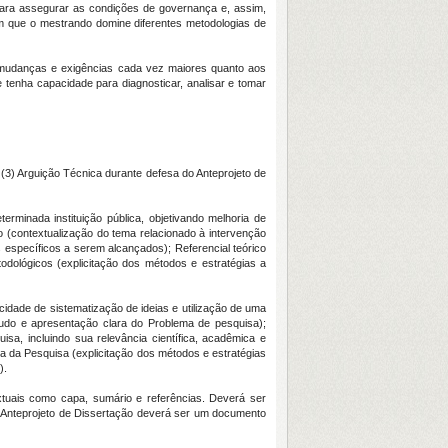
para assegurar as condições de governança e, assim,
om que o mestrando domine diferentes metodologias de
 mudanças e exigências cada vez maiores quanto aos
e tenha capacidade para diagnosticar, analisar e tomar
 (3)
Arguição Técnica durante defesa do Anteprojeto de
minada instituição pública, objetivando melhoria de
ção (contextualização do tema relacionado à intervenção
os específicos a serem alcançados); Referencial teórico
odológicos (explicitação dos métodos e estratégias a
.
idade de sistematização de ideias e utilização de uma
studo e apresentação clara do Problema de pesquisa);
isa, incluindo sua relevância científica, acadêmica e
ia da Pesquisa (explicitação dos métodos e estratégias
s).
xtuais como capa, sumário e referências. Deverá ser
 Anteprojeto de Dissertação deverá ser um documento