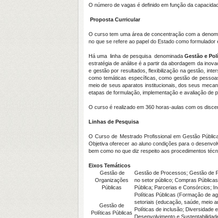
O número de vagas é definido em função da capacidad
Proposta Curricular
O curso tem uma área de concentração com a denomina
no que se refere ao papel do Estado como formulador 
Há uma linha de pesquisa denominada
Gestão e Pol
estratégia de análise é a partir da abordagem da inov
e gestão por resultados, flexibilização na gestão, inte
como temáticas específicas, como gestão de pessoas,
meio de seus aparatos institucionais, dos seus mecan
etapas de formulação, implementação e avaliação de po
O curso é realizado em 360 horas-aulas com os discen
Linhas de Pesquisa
O Curso de Mestrado Profissional em Gestão Públic
Objetiva oferecer ao aluno condições para o desenvolv
bem como no que diz respeito aos procedimentos técni
Eixos Temáticos
Gestão de
Gestão de Processos; Gestão de P
Organizações
no setor público; Compras Públicas
Públicas
Pública; Parcerias e Consórcios; I
Políticas Públicas (Formação de ag
setoriais (educação, saúde, meio a
Gestão de
Políticas de inclusão; Diversidade 
Políticas Públicas
Desenvolvimento e Sustentabilidade;