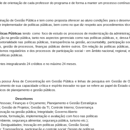
e de orientação de cada professor do programa e de forma a manter um processo contínuo
ção de Gestão Pública e tem como proposta oferecer ao aluno condições para o desenvolv
e implementador de políticas públicas, bem como no que diz respeito aos procedimentos técn
íticas Públicas
tendo como foco de estudo os processos de modernização da administração p
ação na gestão pública, tanto nos aspectos gerenciais como nas políticas públicas, e, dessa
rsetorialidade nas políticas públicas, transparência na gestão,
accountability,
participação soc
 gestão de processos, finanças públicas dentre outros. Em relação às políticas públicas,
ismos regulatórios e dos processos de participação social – em âmbito nacional, regional, 
líticas públicas.
tes integralizando 24 créditos e no máximo 24 meses.
a possui Área de Concentração em Gestão Pública e linhas de pesquisa em Gestão de Org
imento de sua capacidade crítica e espírito inovador no que se refere ao papel do Estado 
cos de planejamento e gestão públicos.
Descritores
essoas; Finanças e Orçamento; Planejamento e Gestão Estratégica
; Gestão de Projetos; Gestão da TI, Controle Interno; Governança
novação na gestão pública; Integridade; Governo Aberto
enda, formulação, implementação e avaliação) com foco nas políticas
mbiente, segurança alimentar, segurança pública, turismo etc.);
e Desigualdades; Inovação em políticas públicas; Gestão Social;
 Transparência, participação e controle social; Design de políticas