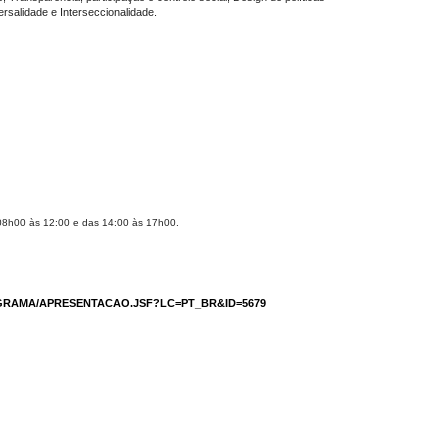
ersalidade e Interseccionalidade.
08h00 às 12:00 e das 14:00 às 17h00.
OGRAMA/APRESENTACAO.JSF?LC=PT_BR&ID=5679