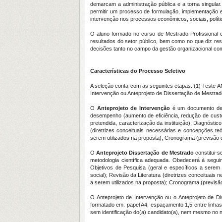
demarcam a administração pública e a torna singula
permitir um processo de formulação, implementação e
intervenção nos processos econômicos, sociais, polític
O aluno formado no curso de Mestrado Profissional
resultados do setor público, bem como no que diz resp
decisões tanto no campo da gestão organizacional como
Características do Processo Seletivo
A seleção conta com as seguintes etapas: (1) Teste 
Intervenção ou Anteprojeto de Dissertação de Mestrad
O
Anteprojeto de Intervenção
é um documento de in
desempenho (aumento de eficiência, redução de cus
pretendida, caracterização da instituição); Diagnóstic
(diretrizes conceituais necessárias e concepções te
serem utilizados na proposta); Cronograma (previsão d
O
Anteprojeto Dissertação de Mestrado
constitui-s
metodologia científica adequada. Obedecerá à seguin
Objetivos de Pesquisa (geral e específicos a serem a
social); Revisão da Literatura (diretrizes conceituai
a serem utilizados na proposta); Cronograma (previsão 
O Anteprojeto de Intervenção ou o Anteprojeto de D
formatado em: papel A4, espaçamento 1,5 entre linh
sem identificação do(a) candidato(a), nem mesmo no no