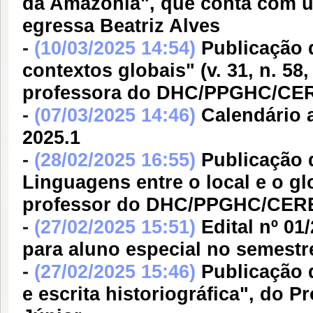
da Amazônia", que conta com um
egressa Beatriz Alves
-
(10/03/2025 14:54)
Publicação 
contextos globais" (v. 31, n. 5
professora do DHC/PPGHC/CER
-
(07/03/2025 14:46)
Calendário 
2025.1
-
(28/02/2025 16:55)
Publicação d
Linguagens entre o local e o g
professor do DHC/PPGHC/CERE
-
(27/02/2025 15:51)
Edital nº 0
para aluno especial no semestr
-
(27/02/2025 15:46)
Publicação d
e escrita historiográfica", do 